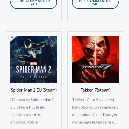
PRE-COMMANDER
PRE-COMMANDER
24H
24H
Spider Man 2 EU (Steam)
Tekken 7(steam)
Découvrez Spider-Man 2
Tekken 7 sur Steam est
EU Steam PC, le jeu
bien plus qu’un simple jeu
d’action-aventure
de combat. C’est l’apogée
incontournable,
d’une saga légendaire qui,