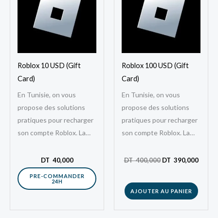
DT
DT
400,000.
390,0
Roblox 10 USD (Gift
Roblox 100 USD (Gift
Card)
Card)
En Tunisie, on vous
En Tunisie, on vous
propose des solutions
propose des solutions
pratiques pour recharger
pratiques pour recharger
son compte Roblox. La
son compte Roblox. La
Roblox 10 USD Gift Card
Roblox 100 USD Gift Card
Tunisie est une solution
Tunisie est une solution
DT
40,000
DT
400,000
DT
390,000
digitale qui…
digitale qui…
PRE-COMMANDER
24H
AJOUTER AU PANIER