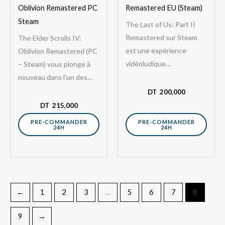
Oblivion Remastered PC
Remastered EU (Steam)
Steam
The Last of Us: Part II
Remastered sur Steam
The Elder Scrolls IV:
est une expérience
Oblivion Remastered (PC
vidéoludique
– Steam) vous plonge à
incontournable qui
nouveau dans l’un des
repousse les limites du
mondes de fantasy les
DT
200,000
jeu narratif et de l’action-
plus emblématiques du
DT
215,000
aventure. Situé…
jeu vidéo,…
PRE-COMMANDER
PRE-COMMANDER
24H
24H
←
1
2
3
…
5
6
7
8
9
→