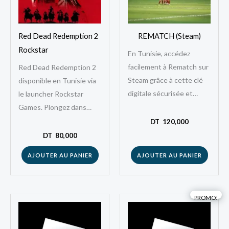
Red Dead Redemption 2
REMATCH (Steam)
Rockstar
En Tunisie, accédez
facilement à Rematch sur
Red Dead Redemption 2
Steam grâce à cette clé
disponible en Tunisie via
digitale sécurisée et
le launcher Rockstar
instantanée. Ce jeu
Games. Plongez dans
compétitif multijoueur
l’univers épique et
DT
120,000
vous plonge dans des
immersif de Red Dead
DT
80,000
duels…
Redemption 2, l’un des…
AJOUTER AU PANIER
AJOUTER AU PANIER
Le
Le
PROMO!
prix
prix
initial
actuel
était :
est :