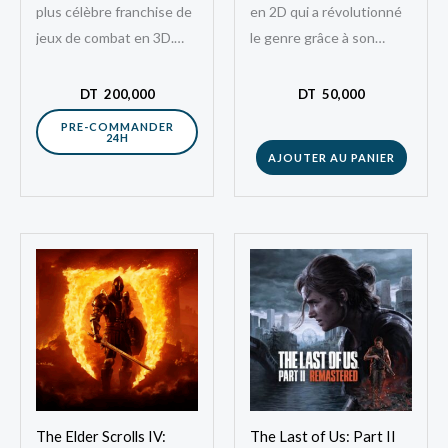
plus célèbre franchise de
en 2D qui a révolutionné
jeux de combat en 3D.
le genre grâce à son
Développé par Bandai
gameplay riche, sa liberté
Namco Entertainment, ce
d’exploration et sa
DT
200,000
DT
50,000
nouvel…
profondeur…
PRE-COMMANDER
24H
AJOUTER AU PANIER
The Elder Scrolls IV:
The Last of Us: Part II