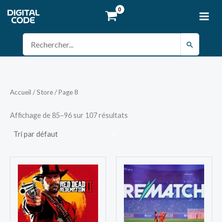
Aller
au
contenu
Rechercher :
Accueil
/
Store
/ Page 8
Affichage de 85–96 sur 107 résultats