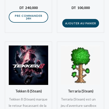
désormais disponible
depuis plus de deux
pour les joueurs en
décennies, définit les…
DT
240,000
DT
100,000
Tunisie. Plongez dans un
PRE-COMMANDER
24H
New York détaillé et
AJOUTER AU PANIER
dynamique.…
Tekken 8 (Steam)
Terraria (Steam)
Tekken 8 (Steam) marque
Terraria (Steam) est un
le retour fracassant de la
jeu d’aventure sandbox