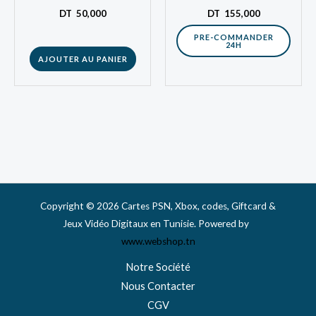
d’exploration et sa
célèbre auteur George
DT
50,000
DT
155,000
profondeur…
R.R. Martin. Disponible
PRE-COMMANDER
24H
dans la…
AJOUTER AU PANIER
Copyright © 2026 Cartes PSN, Xbox, codes, Giftcard &
Jeux Vidéo Digitaux en Tunisie. Powered by
www.webshop.tn
Notre Société
Nous Contacter
CGV