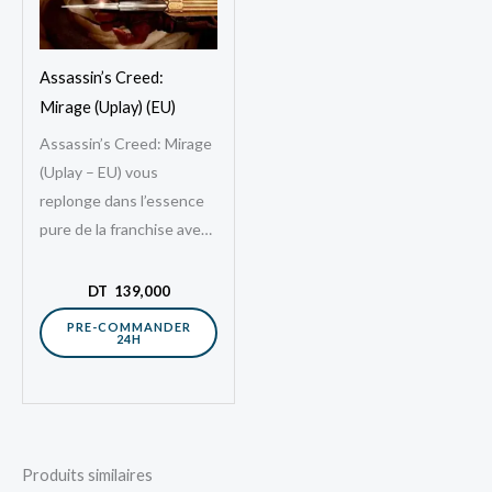
Assassin’s Creed:
Mirage (Uplay) (EU)
Assassin’s Creed: Mirage
(Uplay – EU) vous
replonge dans l’essence
pure de la franchise avec
une aventure centrée sur
la furtivité, le parkour et
DT
139,000
l’assassinat.…
PRE-COMMANDER
24H
Produits similaires