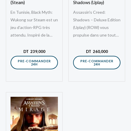
(Steam)
Shadows (Uplay)
En Tunisie, Black Myth:
Assassin's Creed:
Wukong sur Steam est un
Shadows – Deluxe Edition
jeu d’action-RPG très
(Uplay) (ROW) vous
attendu. Inspiré de la
propulse dans une toute
mythologie chinoise
nouvelle ère de la saga
classique, ce titre offre
mythique d’Ubisoft, cette
DT
239,000
DT
260,000
une aventure
fois plongée au cœur…
PRE-COMMANDER
PRE-COMMANDER
24H
24H
passionnante.…