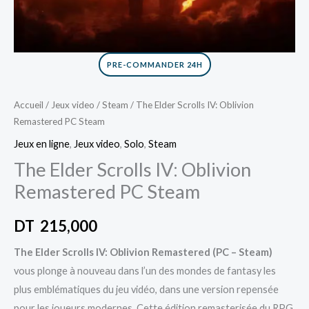
PRE-COMMANDER 24H
Accueil
/
Jeux video
/
Steam
/ The Elder Scrolls IV: Oblivion
Remastered PC Steam
Jeux en ligne
,
Jeux video
,
Solo
,
Steam
The Elder Scrolls IV: Oblivion
Remastered PC Steam
DT
215,000
The Elder Scrolls IV: Oblivion Remastered (PC – Steam)
vous plonge à nouveau dans l’un des mondes de fantasy les
plus emblématiques du jeu vidéo, dans une version repensée
pour les joueurs modernes. Cette édition remasterisée du RPG