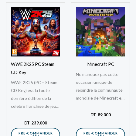
WWE 2K25 PC Steam
Minecraft PC
CD Key
Ne manquez pas cette
occasion unique de
WWE 2K25 (PC – Steam
rejoindre la communauté
CD Key) est la toute
mondiale de Minecraft et
dernière édition de la
de vivre des aventures
célèbre franchise de jeux
créatives sans limite.
de simulation de catch
DT
89,000
Commandez dès
professionnel,
DT
239,000
aujourd’hui votre…
développée par…
PRE-COMMANDER
PRE-COMMANDER