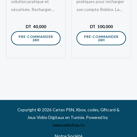
solution pratique et
pratiques pour recharger
sécurisée. Recharger
son compte Roblox. La
votre portefeuille virtuel
Roblox 25 USD Gift Card
sur le PlayStation Store
Tunisie est une solution
DT
40,000
DT
100,000
américain. Joueur
digitale qui…
PRE-COMMANDER
PRE-COMMANDER
24H
24H
passionné ou
simplement…
Copyright © 2026 Cartes PSN, Xbox, codes, Giftcard &
Jeux Vidéo Digitaux en Tunisie. Powered by
www.webshop.tn
Notre Société