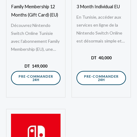
Family Membership 12
3 Month Individual EU
Months (Gift Card) (EU)
En Tunisie, accéder aux
services en ligne de la
Découvrez Nintendo
Nintendo Switch Online
Switch Online Tunisie
est désormais simple et
avec l’abonnement Family
rapide. Grâce à
Membership (EU), une
l’abonnement Nintendo
solution simple et
DT
40,000
Switch Online 3 mois…
avantageuse pour les
DT
149,000
familles. Grâce à cette
PRE-COMMANDER
PRE-COMMANDER
24H
24H
carte, vous pouvez
connecter…