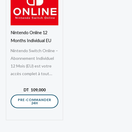
Nintendo Online 12
Months Individual EU
Nintendo Switch Online –
Abonnement Individuel
12 Mois (EU) est votre
accès complet à tout
l’univers en ligne de la
Nintendo Switch. Avec
DT
109,000
cet abonnement…
PRE-COMMANDER
24H