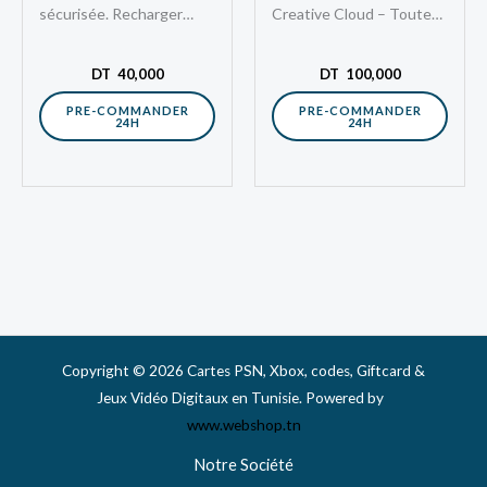
sécurisée. Recharger
Creative Cloud – Toutes
votre portefeuille virtuel
les Applications – 1 Mois.
sur le PlayStation Store
Ce pack tout-en-un vous
DT
40,000
DT
100,000
américain. Joueur
offre un accès illimité…
PRE-COMMANDER
PRE-COMMANDER
24H
24H
passionné ou
simplement…
Copyright © 2026 Cartes PSN, Xbox, codes, Giftcard &
Jeux Vidéo Digitaux en Tunisie. Powered by
www.webshop.tn
Notre Société