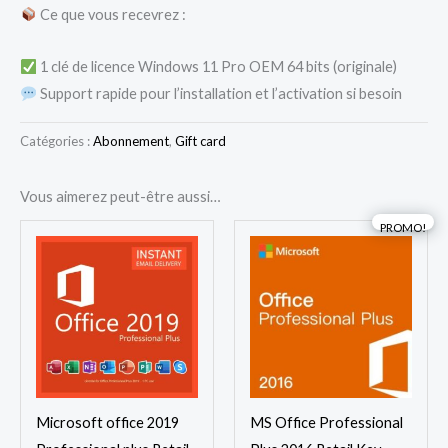
Ce que vous recevrez :
1 clé de licence Windows 11 Pro OEM 64 bits (originale)
Support rapide pour l’installation et l’activation si besoin
Catégories :
Abonnement
,
Gift card
Vous aimerez peut-être aussi…
Le
Le
PROMO!
prix
prix
initial
actuel
était :
est :
DT
DT
55,000.
50,000.
Microsoft office 2019
MS Office Professional