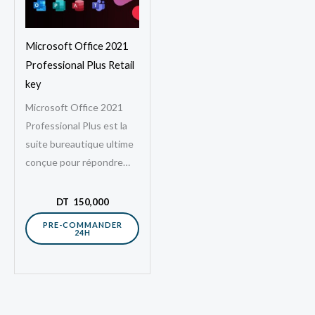
Microsoft Office 2021
Professional Plus Retail
key
Microsoft Office 2021
Professional Plus est la
suite bureautique ultime
conçue pour répondre
aux besoins des
professionnels, des
DT
150,000
entreprises et des
PRE-COMMANDER
24H
utilisateurs exigeants.
Avec une…