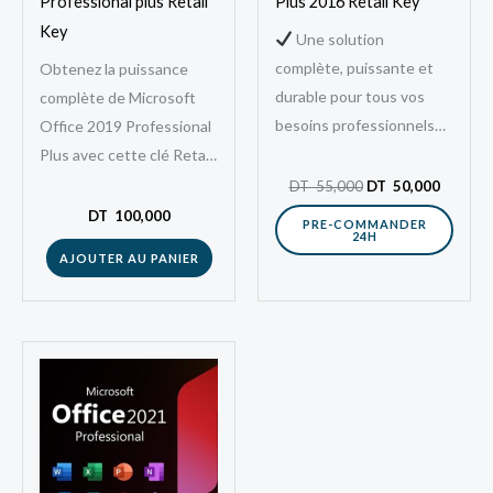
Professional plus Retail
Plus 2016 Retail Key
Key
Une solution
complète, puissante et
Obtenez la puissance
durable pour tous vos
complète de Microsoft
besoins professionnels
Office 2019 Professional
Offrez-vous une suite
Plus avec cette clé Retail
bureautique
officielle. Installez et
DT
55,000
DT
50,000
professionnelle avec
activez facilement la suite
DT
100,000
PRE-COMMANDER
24H
Microsoft Office 2016
bureautique la plus
AJOUTER AU PANIER
Professional Plus, une
utilisée…
version…