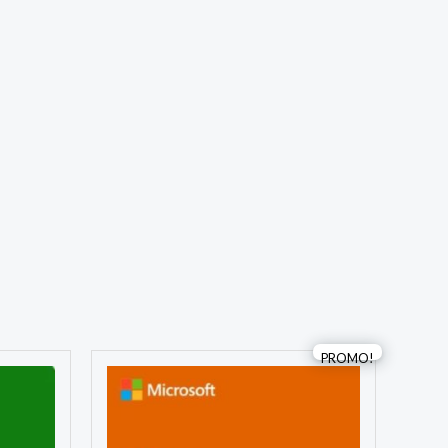
Le
Le
PROMO!
prix
prix
initial
actuel
était :
est :
DT
DT
55,000.
50,000.