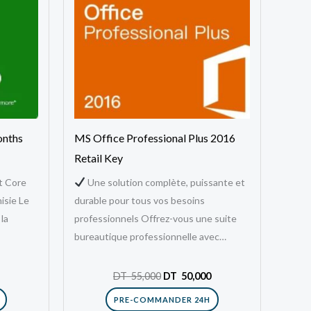
onths
MS Office Professional Plus 2016
Retail Key
t Core
Une solution complète, puissante et
isie Le
durable pour tous vos besoins
la
professionnels Offrez-vous une suite
bureautique professionnelle avec
Microsoft Office 2016 Professional Plus,
une version…
DT
55,000
DT
50,000
PRE-COMMANDER 24H