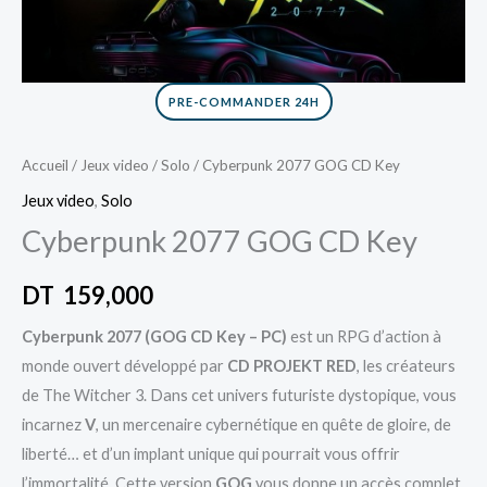
PRE-COMMANDER 24H
Accueil
/
Jeux video
/
Solo
/ Cyberpunk 2077 GOG CD Key
Jeux video
,
Solo
Cyberpunk 2077 GOG CD Key
DT
159,000
Cyberpunk 2077 (GOG CD Key – PC)
est un RPG d’action à
monde ouvert développé par
CD PROJEKT RED
, les créateurs
de The Witcher 3. Dans cet univers futuriste dystopique, vous
incarnez
V
, un mercenaire cybernétique en quête de gloire, de
liberté… et d’un implant unique qui pourrait vous offrir
l’immortalité. Cette version
GOG
vous donne un accès complet