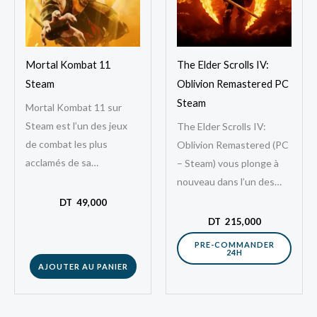
Mortal Kombat 11
The Elder Scrolls IV:
Steam
Oblivion Remastered PC
Steam
Mortal Kombat 11 sur
Steam est l’un des jeux
The Elder Scrolls IV:
de combat les plus
Oblivion Remastered (PC
acclamés de sa
– Steam) vous plonge à
génération, développé
nouveau dans l’un des
par NetherRealm Studios.
mondes de fantasy les
DT
49,000
Ce nouvel épisode de…
plus emblématiques du
DT
215,000
jeu vidéo,…
PRE-COMMANDER
24H
AJOUTER AU PANIER