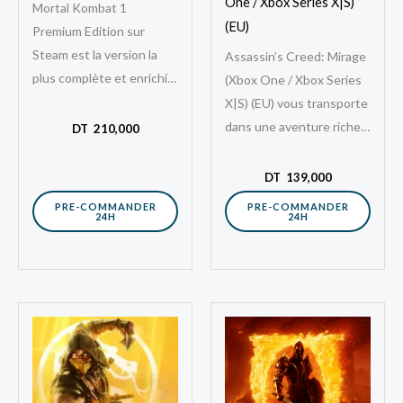
One / Xbox Series X|S)
Mortal Kombat 1
(EU)
Premium Edition sur
Steam est la version la
Assassin’s Creed: Mirage
plus complète et enrichie
(Xbox One / Xbox Series
de ce reboot
X|S) (EU) vous transporte
spectaculaire de la
dans une aventure riche
DT
210,000
franchise emblématique
en infiltration, parkour et
de jeux…
assassinats, fidèle à
DT
139,000
l’esprit originel…
PRE-COMMANDER
PRE-COMMANDER
24H
24H