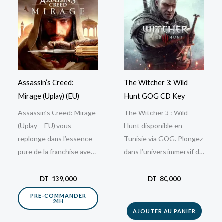
Assassin’s Creed:
The Witcher 3: Wild
Mirage (Uplay) (EU)
Hunt GOG CD Key
Assassin’s Creed: Mirage
The Witcher 3 : Wild
(Uplay – EU) vous
Hunt disponible en
replonge dans l’essence
Tunisie via GOG. Plongez
pure de la franchise avec
dans l’univers immersif de
une aventure centrée sur
The Witcher 3 : Wild
la furtivité, le parkour et
Hunt, l’un des RPG…
DT
139,000
DT
80,000
l’assassinat.…
PRE-COMMANDER
24H
AJOUTER AU PANIER