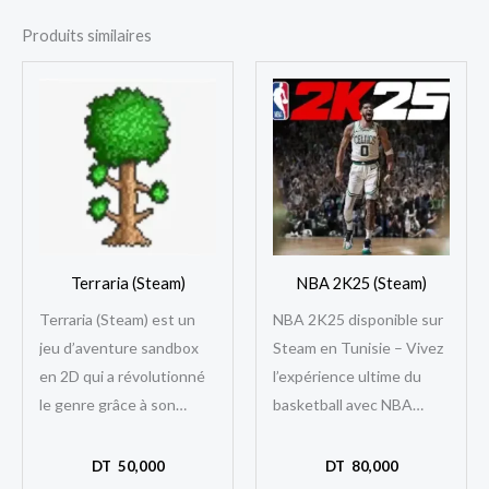
Produits similaires
Terraria (Steam)
NBA 2K25 (Steam)
Terraria (Steam) est un
NBA 2K25 disponible sur
jeu d’aventure sandbox
Steam en Tunisie – Vivez
en 2D qui a révolutionné
l’expérience ultime du
le genre grâce à son
basketball avec NBA
gameplay riche, sa liberté
2K25, désormais
d’exploration et sa
accessible facilement
DT
50,000
DT
80,000