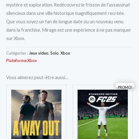
mystère et exploration. Redécouvrez le frisson de l’assassinat
silencieux dans une ville historique magnifiquement recréée.
Que vous soyez un fan de longue date ou un nouveau venu
dans la franchise, Mirage est une expérience à ne pas manquer
sur Xbox.
Catégories :
Jeux video
,
Solo
,
Xbox
Plateforme:
Xbox
Vous aimerez peut-être aussi…
Le
Le
PROMO!
prix
prix
initial
actuel
était :
est :
DT
DT
180,000.
140,0