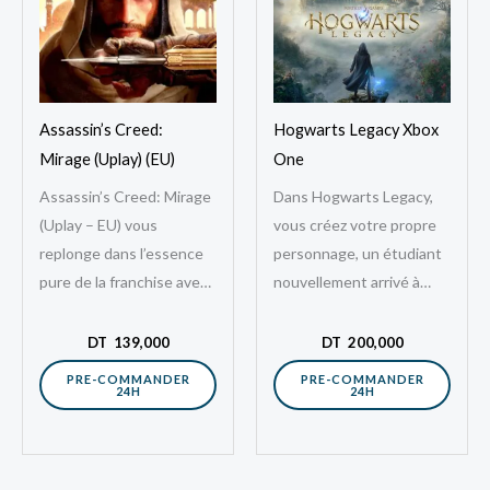
Assassin’s Creed:
Hogwarts Legacy Xbox
Mirage (Uplay) (EU)
One
Assassin’s Creed: Mirage
Dans Hogwarts Legacy,
(Uplay – EU) vous
vous créez votre propre
replonge dans l’essence
personnage, un étudiant
pure de la franchise avec
nouvellement arrivé à
une aventure centrée sur
Poudlard. Celui-ci est
la furtivité, le parkour et
doté d’un don mystérieux
DT
139,000
DT
200,000
l’assassinat.…
: la capacité de
PRE-COMMANDER
PRE-COMMANDER
24H
24H
percevoir…