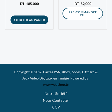
Développé par Santa
créatives sans limite.
DT
185,000
DT
89,000
Monica…
Commandez dès
PRE-COMMANDER
24H
aujourd’hui votre…
AJOUTER AU PANIER
Copyright © 2026 Cartes PSN, Xbox, codes, Giftcard &
Jeux Vidéo Digitaux en Tunisie. Powered by
www.webshop.tn
Notre Société
Nous Contacter
CGV