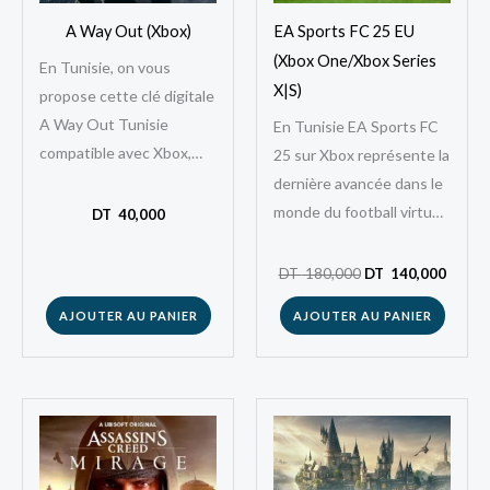
A Way Out (Xbox)
EA Sports FC 25 EU
(Xbox One/Xbox Series
En Tunisie, on vous
X|S)
propose cette clé digitale
A Way Out Tunisie
En Tunisie EA Sports FC
compatible avec Xbox,
25 sur Xbox représente la
bénéficiez d’un moyen
dernière avancée dans le
simple, rapide et sécurisé
monde du football virtuel.
DT
40,000
pour obtenir ce…
Il combine technologie de
pointe et gameplay…
DT
180,000
DT
140,000
AJOUTER AU PANIER
AJOUTER AU PANIER