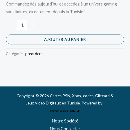
Commandez dès aujourd’hui et accédez à un univers gaming
sans limites, directement depuis la Tunisie !
-
+
AJOUTER AU PANIER
Catégorie :
preorders
Copyright © 2026 Cartes PSN, Xbox, codes, Giftcard &
Jeux Vidéo Digitaux en Tunisie. Powered by
www.webshop.tn
Notre Société
Nous Contacter