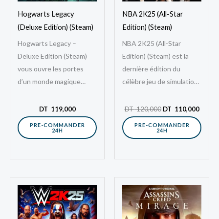
Hogwarts Legacy
NBA 2K25 (All-Star
(Deluxe Edition) (Steam)
Edition) (Steam)
Hogwarts Legacy –
NBA 2K25 (All-Star
Deluxe Edition (Steam)
Edition) (Steam) est la
vous ouvre les portes
dernière édition du
d’un monde magique
célèbre jeu de simulation
riche, profond et
de basketball développé
entièrement réimaginé.
par Visual Concepts
DT
119,000
DT
120,000
DT
110,000
Ce RPG en monde ouvert
dispo en Tunisie,
PRE-COMMANDER
PRE-COMMANDER
24H
24H
vous plonge…
disponible sur…