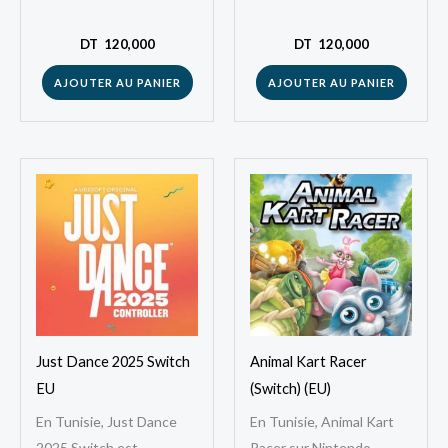
version officielle digitale.
officielle digitale. Ce jeu
Ce jeu d’aventure
d’aventure passionnant
DT
120,000
DT
120,000
amusant séduit les
séduit les joueurs
AJOUTER AU PANIER
AJOUTER AU PANIER
joueurs tunisiens…
tunisiens grâce…
Just Dance 2025 Switch
Animal Kart Racer
EU
(Switch) (EU)
En Tunisie, Just Dance
En Tunisie, Animal Kart
2025 Switch est
Racer sur Nintendo