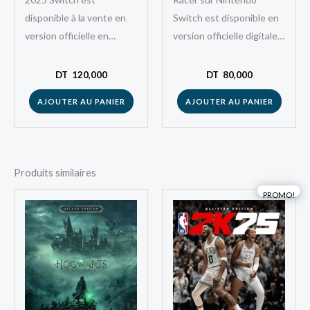
disponible à la vente en
Switch est disponible en
version officielle en
version officielle digitale.
digitale. Ce jeu de danse
Ce jeu de course amusant
séduit les joueurs
séduit les joueurs
DT
120,000
DT
80,000
tunisiens grâce…
tunisiens grâce à…
AJOUTER AU PANIER
AJOUTER AU PANIER
Produits similaires
Le
Le
PROMO!
prix
prix
initial
actuel
était :
est :
DT
DT
120,000.
110,0