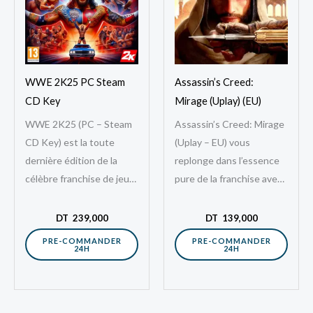
WWE 2K25 PC Steam
Assassin’s Creed:
CD Key
Mirage (Uplay) (EU)
WWE 2K25 (PC – Steam
Assassin’s Creed: Mirage
CD Key) est la toute
(Uplay – EU) vous
dernière édition de la
replonge dans l’essence
célèbre franchise de jeux
pure de la franchise avec
de simulation de catch
une aventure centrée sur
professionnel,
la furtivité, le parkour et
DT
239,000
DT
139,000
développée par…
l’assassinat.…
PRE-COMMANDER
PRE-COMMANDER
24H
24H