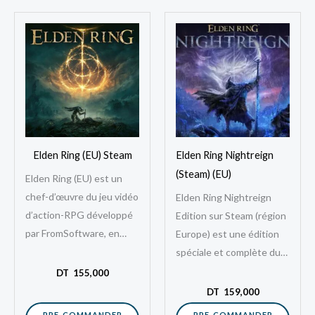
Elden Ring (EU) Steam
Elden Ring Nightreign
(Steam) (EU)
Elden Ring (EU) est un
chef-d’œuvre du jeu vidéo
Elden Ring Nightreign
d’action-RPG développé
Edition sur Steam (région
par FromSoftware, en
Europe) est une édition
collaboration avec le
spéciale et complète du
célèbre auteur George
célèbre jeu de rôle et
DT
155,000
R.R. Martin. Disponible
d’action développé par
DT
159,000
dans la…
FromSoftware, qui…
PRE-COMMANDER
PRE-COMMANDER