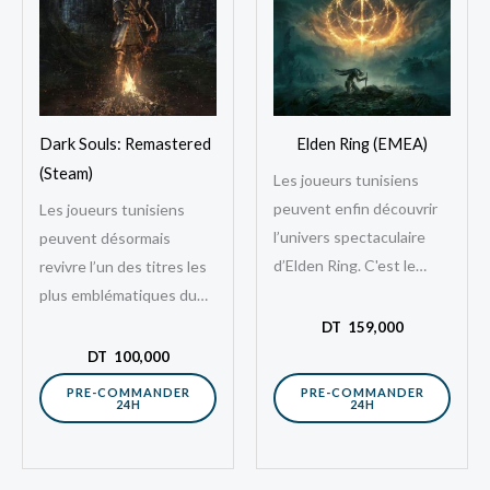
Dark Souls: Remastered
Elden Ring (EMEA)
(Steam)
Les joueurs tunisiens
peuvent enfin découvrir
Les joueurs tunisiens
l’univers spectaculaire
peuvent désormais
d’Elden Ring. C'est le
revivre l’un des titres les
chef-d'œuvre tant
plus emblématiques du
attendu né de la
genre RPG d’action avec
DT
159,000
collaboration entre
cette clé digitale de Dark
DT
100,000
FromSoftware et George
Souls Remastered sur…
PRE-COMMANDER
PRE-COMMANDER
24H
24H
R.R. Martin.…