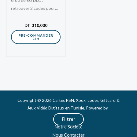
erdtree EU DLC ,
retrouver 2 codes pour
ces 2 jeux. Grâce à la la
clé…
DT
310,000
PRE-COMMANDER
24H
Copyright © 2026 Cartes PSN, Xbox, codes, Giftcard &
Jeux Vidéo Digitaux en Tunisie. Powered by
www.webshop.tn
Filtrer
Notre Société
Nous Contacter