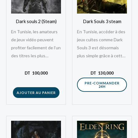
Dark souls 2 (Steam)
Dark Souls 3 steam
En Tunisie, les amateurs
En Tunisie, accéder à des
de jeux vidéo peuvent
jeux cultes comme Dark
profiter facilement de l’un
Souls 3 est désormais
des titres les plus
plus simple grâce à cette
emblématiques du RPG
clé digitale Steam. Ce
d’action avec cette clé
titre incontournable,
DT
100,000
DT
130,000
digitale Dark…
développé…
PRE-COMMANDER
24H
AJOUTER AU PANIER