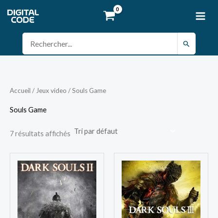
Aller
au
contenu
Rechercher :
Accueil
/
Jeux video
/ Souls Game
Souls Game
7 résultats affichés