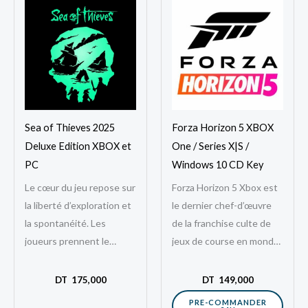
Sea of Thieves 2025
Forza Horizon 5 XBOX
Deluxe Edition XBOX et
One / Series X|S /
PC
Windows 10 CD Key
Le cœur du jeu repose sur
Forza Horizon 5 Xbox est
la liberté d’exploration et
le dernier chef-d’œuvre
la spontanéité. Les
de la franchise culte de
joueurs prennent le
jeux de course en monde
contrôle de navires qu’ils
ouvert, développé par
peuvent personnaliser,
Playground Games et
DT
175,000
DT
149,000
puis partent en…
édité…
PRE-COMMANDER