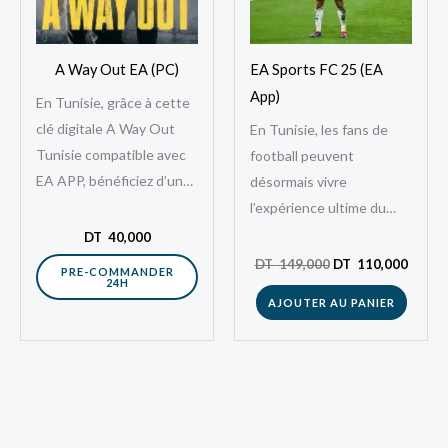
A Way Out EA (PC)
EA Sports FC 25 (EA
App)
En Tunisie, grâce à cette
clé digitale A Way Out
En Tunisie, les fans de
Tunisie compatible avec
football peuvent
EA APP, bénéficiez d’un
désormais vivre
moyen simple, rapide et
l’expérience ultime du
sécurisé pour obtenir ce…
ballon rond avec FC 25, le
DT
40,000
nouveau titre phare d’EA
DT
149,000
DT
110,000
PRE-COMMANDER
24H
Sports. Disponible en…
AJOUTER AU PANIER